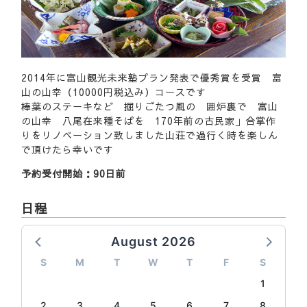
2014年に富山観光未来塾プラン発表で優秀賞を受賞 富
山の山幸（10000円税込み）コースです
棒葉のステーキなど 掘りごたつ風の 囲炉裏で 富山
の山幸 八尾在来種そばを 170年前の古民家」合掌作
りをリノベーション致しました山荘で過行く時を楽しん
で頂けたら幸いです
予約受付開始：90日前
日程
August 2026
S
M
T
W
T
F
S
1
2
3
4
5
6
7
8